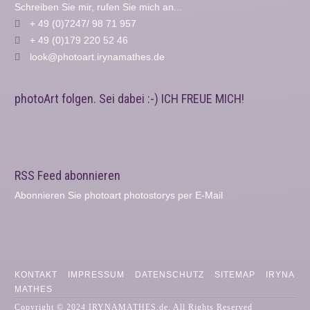
Schreiben Sie mir, rufen Sie mich an...
+ 49 (0)7247/ 98 71 957
+ 49 (0)179 220 52 46
look@photoart.irynamathes.de
photoArt folgen. Sei dabei :-) ICH FREUE MICH!
RSS Feed abonnieren
Abonnieren Sie photoart photostorys per E-Mail
KONTAKT
IMPRESSUM
DATENSCHUTZ
SITEMAP
IRYNA
MATHES
Copyright © 2024 IRYNAMATHES.de. All Rights Reserved