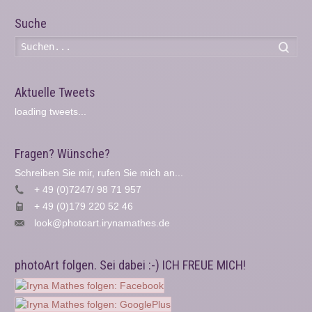
Suche
Such
Aktuelle Tweets
loading tweets...
Fragen? Wünsche?
Schreiben Sie mir, rufen Sie mich an...
+ 49 (0)7247/ 98 71 957
+ 49 (0)179 220 52 46
look@photoart.irynamathes.de
photoArt folgen. Sei dabei :-) ICH FREUE MICH!