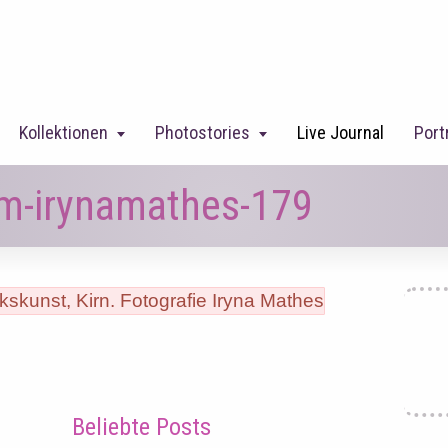
Kollektionen
Photostories
Live Journal
Port
um-irynamathes-179
Beliebte Posts