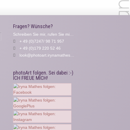
Fragen? Wünsche?
Schreiben Sie mir, rufen Sie mich an...
Suche
+ 49 (0)7247/ 98 71 957
+ 49 (0)179 220 52 46
look@photoart.irynamathes.de
photoArt folgen. Sei dabei :-)
ICH FREUE MICH!