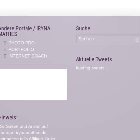
Andere Portale / IRYNA
Suche
MATHES
PHOTO PRO
PORTFOLIO
INTERNET COACH
Aktuelle Tweets
loading tweets...
Hinweis:
ie Seiten und Artikel auf
photoart.irynamathes.de
einhalten teils Affiliate-Links.