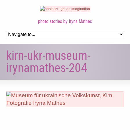
photo stories by Iryna Mathes
kirn-ukr-museum-
irynamathes-204