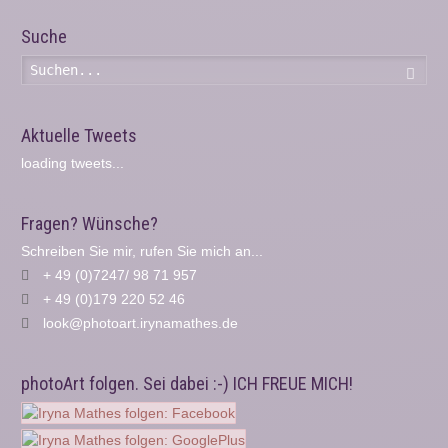
Suche
Such
Aktuelle Tweets
loading tweets...
Fragen? Wünsche?
Schreiben Sie mir, rufen Sie mich an...
+ 49 (0)7247/ 98 71 957
+ 49 (0)179 220 52 46
look@photoart.irynamathes.de
photoArt folgen. Sei dabei :-) ICH FREUE MICH!