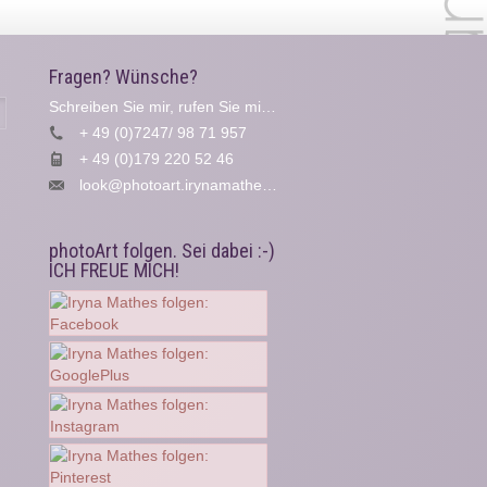
Fragen? Wünsche?
Schreiben Sie mir, rufen Sie mich an...
Suche
+ 49 (0)7247/ 98 71 957
+ 49 (0)179 220 52 46
look@photoart.irynamathes.de
photoArt folgen. Sei dabei :-)
ICH FREUE MICH!