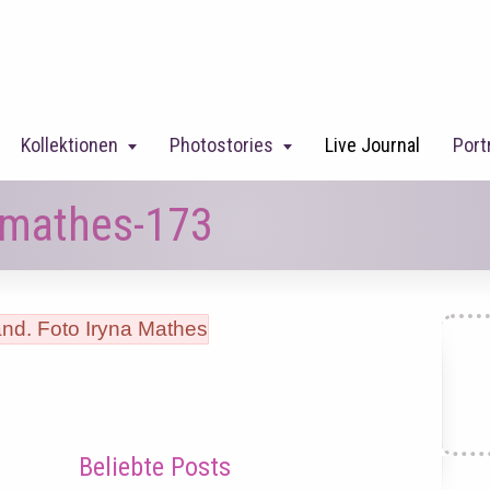
Kollektionen
Photostories
Live Journal
Port
namathes-173
Beliebte Posts