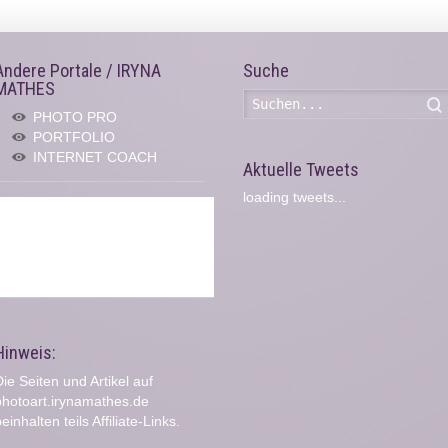
Andere Portale / IRYNA
Suche
MATHES
PHOTO PRO
PORTFOLIO
INTERNET COACH
Aktuelle Tweets
loading tweets...
Hinweis:
ie Seiten und Artikel auf
photoart.irynamathes.de
einhalten teils Affiliate-Links.