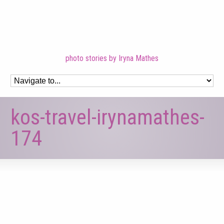
photo stories by Iryna Mathes
kos-travel-irynamathes-
174