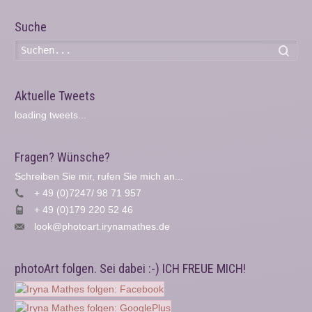
Suche
Such
Aktuelle Tweets
loading tweets...
Fragen? Wünsche?
Schreiben Sie mir, rufen Sie mich an...
+ 49 (0)7247/ 98 71 957
+ 49 (0)179 220 52 46
look@photoart.irynamathes.de
photoArt folgen. Sei dabei :-) ICH FREUE MICH!