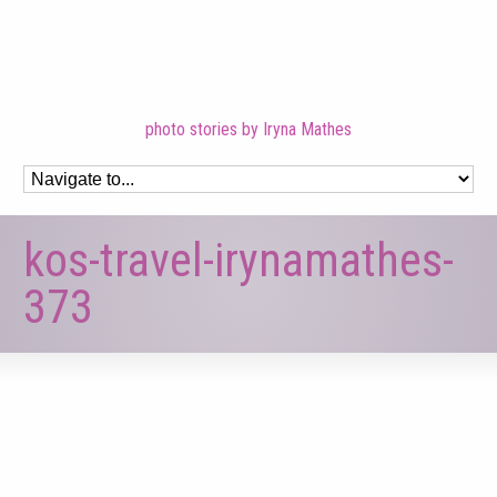
photo stories by Iryna Mathes
kos-travel-irynamathes-
373