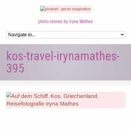
photo stories by Iryna Mathes
kos-travel-irynamathes-
395