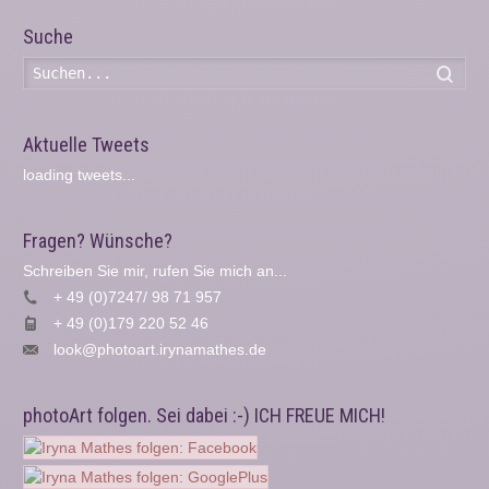
Suche
Such
Aktuelle Tweets
loading tweets...
Fragen? Wünsche?
Schreiben Sie mir, rufen Sie mich an...
+ 49 (0)7247/ 98 71 957
+ 49 (0)179 220 52 46
look@photoart.irynamathes.de
photoArt folgen. Sei dabei :-) ICH FREUE MICH!