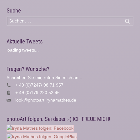
Suche
Such
Aktuelle Tweets
loading tweets...
Fragen? Wünsche?
Schreiben Sie mir, rufen Sie mich an...
+ 49 (0)7247/ 98 71 957
+ 49 (0)179 220 52 46
look@photoart.irynamathes.de
photoArt folgen. Sei dabei :-) ICH FREUE MICH!