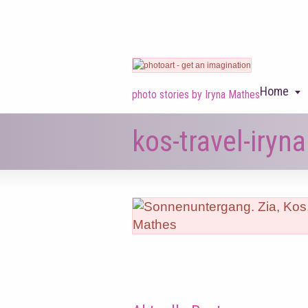
Home
photo stories by Iryna Mathes
kos-travel-iry