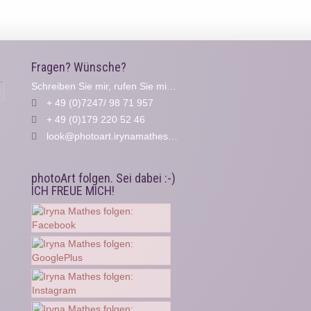
Fragen? Wünsche?
Schreiben Sie mir, rufen Sie mich an...
Suche
+ 49 (0)7247/ 98 71 957
+ 49 (0)179 220 52 46
look@photoart.irynamathes.de
photoArt folgen. Sei dabei :-)
ICH FREUE MICH!