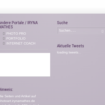
Andere Portale / IRYNA
Suche
MATHES
PHOTO PRO
PORTFOLIO
INTERNET COACH
Aktuelle Tweets
loading tweets...
Hinweis:
ie Seiten und Artikel auf
photoart.irynamathes.de