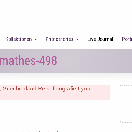
Kollektionen
Photostories
Live Journal
Port
namathes-498