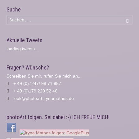
Suche
Such
Aktuelle Tweets
loading tweets...
Fragen? Wünsche?
Schreiben Sie mir, rufen Sie mich an...
+ 49 (0)7247/ 98 71 957
+ 49 (0)179 220 52 46
look@photoart.irynamathes.de
photoArt folgen. Sei dabei :-) ICH FREUE MICH!