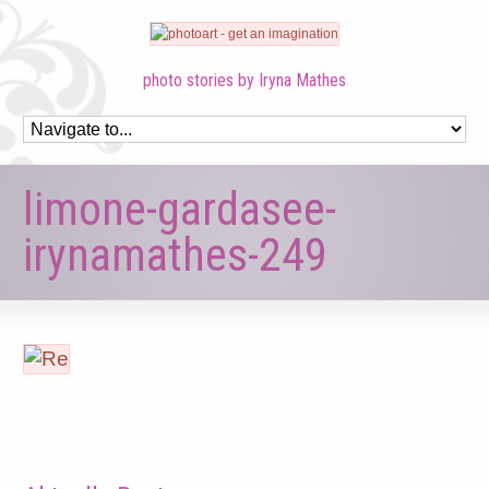
photo stories by Iryna Mathes
limone-gardasee-
irynamathes-249