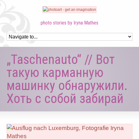
photo stories by Iryna Mathes
„Taschenauto“ // Вот
такую карманную
машинку обнаружили.
Хоть с собой забирай