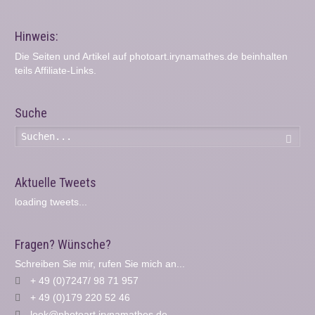
Hinweis:
Die Seiten und Artikel auf photoart.irynamathes.de beinhalten
teils Affiliate-Links.
Suche
Such
Aktuelle Tweets
loading tweets...
Fragen? Wünsche?
Schreiben Sie mir, rufen Sie mich an...
+ 49 (0)7247/ 98 71 957
+ 49 (0)179 220 52 46
look@photoart.irynamathes.de