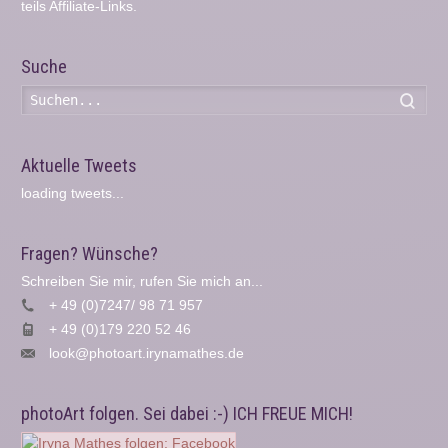
teils Affiliate-Links.
Suche
Such
Aktuelle Tweets
loading tweets...
Fragen? Wünsche?
Schreiben Sie mir, rufen Sie mich an...
+ 49 (0)7247/ 98 71 957
+ 49 (0)179 220 52 46
look@photoart.irynamathes.de
photoArt folgen. Sei dabei :-) ICH FREUE MICH!