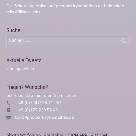
Die Seiten und Artikel auf photoart.irynamathes.de beinhalten
teils Affiliate-Links.
Suche
Such
Aktuelle Tweets
loading tweets...
Fragen? Wünsche?
Schreiben Sie mir, rufen Sie mich an...
+ 49 (0)7247/ 98 71 957
+ 49 (0)179 220 52 46
look@photoart.irynamathes.de
photoArt folgen. Sei dabei :-) ICH FREUE MICH!