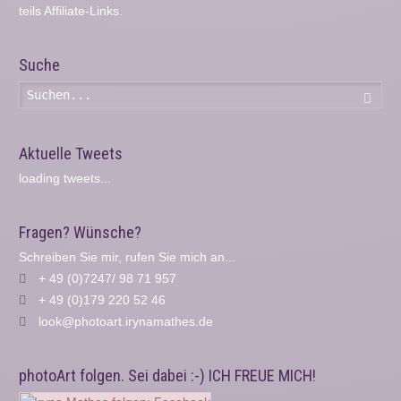
teils Affiliate-Links.
Suche
Such
Aktuelle Tweets
loading tweets...
Fragen? Wünsche?
Schreiben Sie mir, rufen Sie mich an...
+ 49 (0)7247/ 98 71 957
+ 49 (0)179 220 52 46
look@photoart.irynamathes.de
photoArt folgen. Sei dabei :-) ICH FREUE MICH!