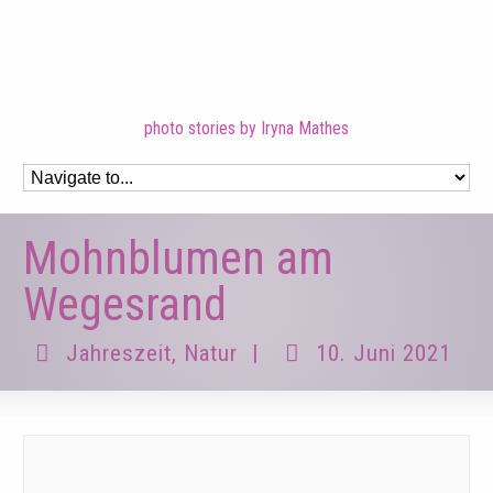
photo stories by Iryna Mathes
Mohnblumen am
Wegesrand
Jahreszeit
,
Natur
|
10. Juni 2021