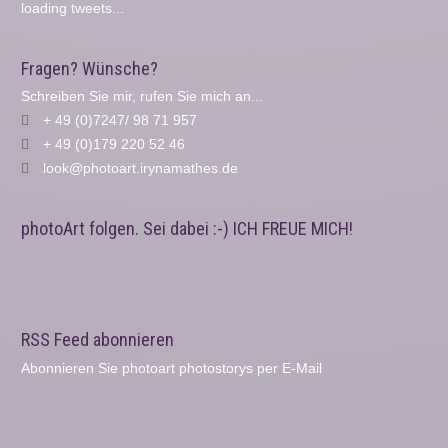
loading tweets...
Fragen? Wünsche?
Schreiben Sie mir, rufen Sie mich an...
+ 49 (0)7247/ 98 71 957
+ 49 (0)179 220 52 46
look@photoart.irynamathes.de
photoArt folgen. Sei dabei :-) ICH FREUE MICH!
RSS Feed abonnieren
Abonnieren Sie photoart photostorys per E-Mail