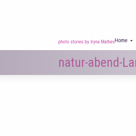
Home
photo stories by Iryna Mathes
natur-abend-La