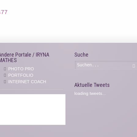
477
Andere Portale / IRYNA
Suche
MATHES
PHOTO PRO
PORTFOLIO
INTERNET COACH
Aktuelle Tweets
loading tweets...