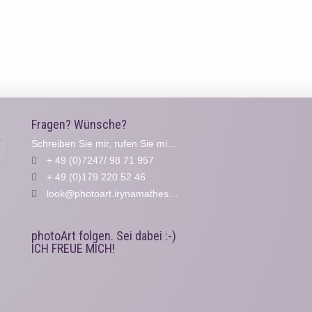
Fragen? Wünsche?
Schreiben Sie mir, rufen Sie mich an...
Suche
+ 49 (0)7247/ 98 71 957
+ 49 (0)179 220 52 46
look@photoart.irynamathes.de
photoArt folgen. Sei dabei :-)
ICH FREUE MICH!