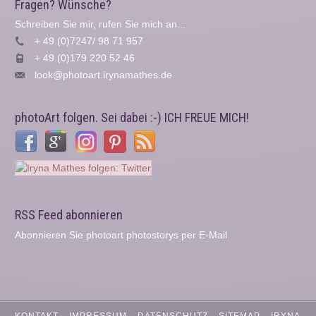
Fragen? Wünsche?
Schreiben Sie mir, rufen Sie mich an...
+ 49 (0)7247/ 98 71 957
+ 49 (0)179 220 52 46
look@photoart.irynamathes.de
photoArt folgen. Sei dabei :-) ICH FREUE MICH!
RSS Feed abonnieren
Abonnieren Sie photoart photostorys per E-Mail
KONTAKT
IMPRESSUM
DATENSCHUTZ
SITEMAP
IRYNA