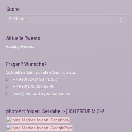
Suche
Such
Aktuelle Tweets
loading tweets...
Fragen? Wünsche?
Schreiben Sie mir, rufen Sie mich an...
+ 49 (0)7247/ 98 71 957
+ 49 (0)179 220 52 46
look@photoart.irynamathes.de
photoArt folgen. Sei dabei :-) ICH FREUE MICH!