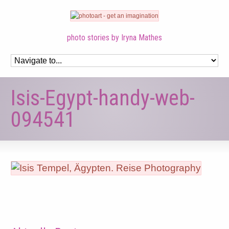
photo stories by Iryna Mathes
Isis-Egypt-handy-web-
094541