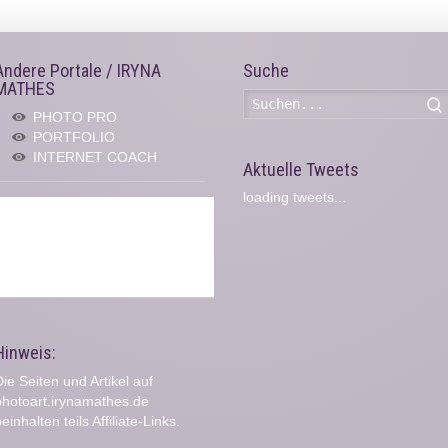
Andere Portale / IRYNA
Suche
MATHES
PHOTO PRO
PORTFOLIO
INTERNET COACH
Aktuelle Tweets
loading tweets...
Hinweis:
ie Seiten und Artikel auf
photoart.irynamathes.de
einhalten teils Affiliate-Links.