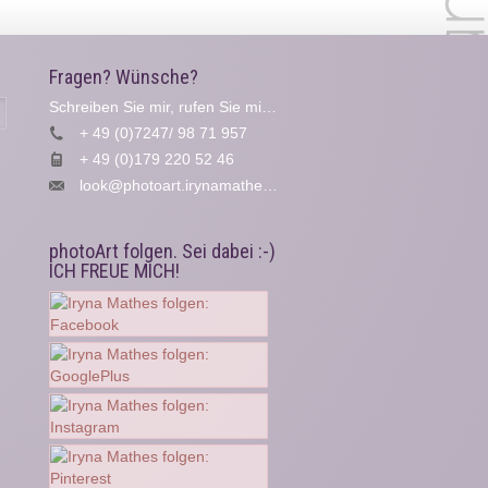
Fragen? Wünsche?
Schreiben Sie mir, rufen Sie mich an...
Suche
+ 49 (0)7247/ 98 71 957
+ 49 (0)179 220 52 46
look@photoart.irynamathes.de
photoArt folgen. Sei dabei :-)
ICH FREUE MICH!