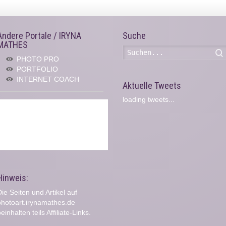
Andere Portale / IRYNA
Suche
MATHES
PHOTO PRO
PORTFOLIO
INTERNET COACH
Aktuelle Tweets
loading tweets...
Hinweis:
ie Seiten und Artikel auf
photoart.irynamathes.de
einhalten teils Affiliate-Links.