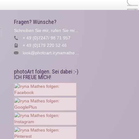
Fragen? Wünsche?
Schreiben Sie mir, rufen Sie mich an...
Suche
+ 49 (0)7247/ 98 71 957
+ 49 (0)179 220 52 46
look@photoart.irynamathes.de
photoArt folgen. Sei dabei :-)
ICH FREUE MICH!