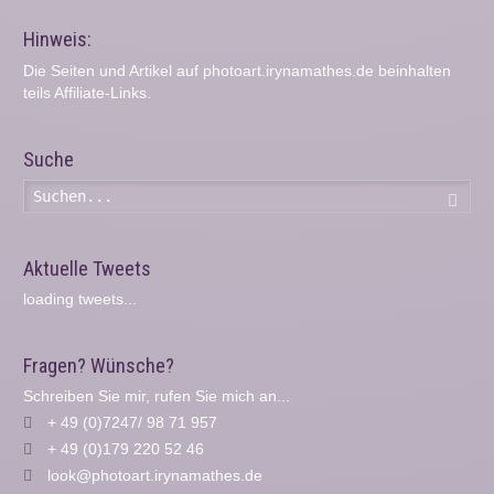
Hinweis:
Die Seiten und Artikel auf photoart.irynamathes.de beinhalten
teils Affiliate-Links.
Suche
Such
Aktuelle Tweets
loading tweets...
Fragen? Wünsche?
Schreiben Sie mir, rufen Sie mich an...
+ 49 (0)7247/ 98 71 957
+ 49 (0)179 220 52 46
look@photoart.irynamathes.de