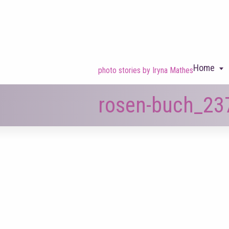
Home
photo stories by Iryna Mathes
rosen-buch_237