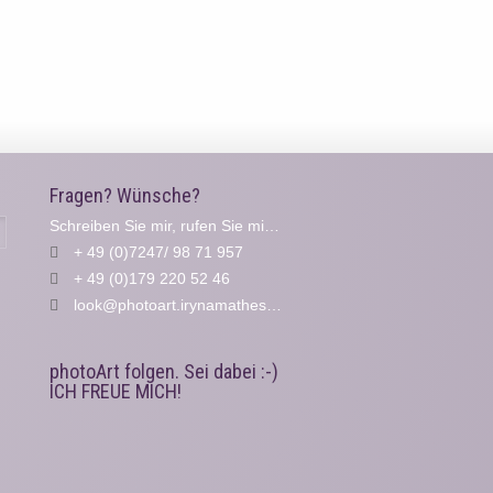
Fragen? Wünsche?
Schreiben Sie mir, rufen Sie mich an...
Suche
+ 49 (0)7247/ 98 71 957
+ 49 (0)179 220 52 46
look@photoart.irynamathes.de
photoArt folgen. Sei dabei :-)
ICH FREUE MICH!