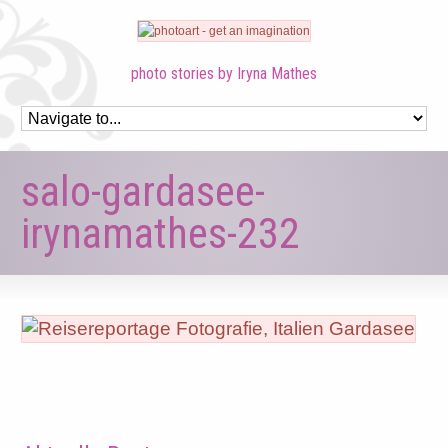
photo stories by Iryna Mathes
salo-gardasee-
irynamathes-232