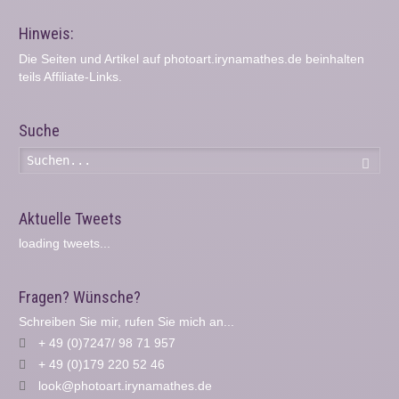
Hinweis:
Die Seiten und Artikel auf photoart.irynamathes.de beinhalten
teils Affiliate-Links.
Suche
Such
Aktuelle Tweets
loading tweets...
Fragen? Wünsche?
Schreiben Sie mir, rufen Sie mich an...
+ 49 (0)7247/ 98 71 957
+ 49 (0)179 220 52 46
look@photoart.irynamathes.de