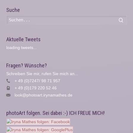
Suche
Such
Aktuelle Tweets
loading tweets...
Fragen? Wünsche?
Schreiben Sie mir, rufen Sie mich an...
+ 49 (0)7247/ 98 71 957
+ 49 (0)179 220 52 46
look@photoart.irynamathes.de
photoArt folgen. Sei dabei :-) ICH FREUE MICH!