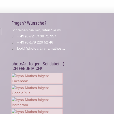
Fragen? Wünsche?
Schreiben Sie mir, rufen Sie mich an...
Suche
+ 49 (0)7247/ 98 71 957
+ 49 (0)179 220 52 46
look@photoart.irynamathes.de
photoArt folgen. Sei dabei :-)
ICH FREUE MICH!