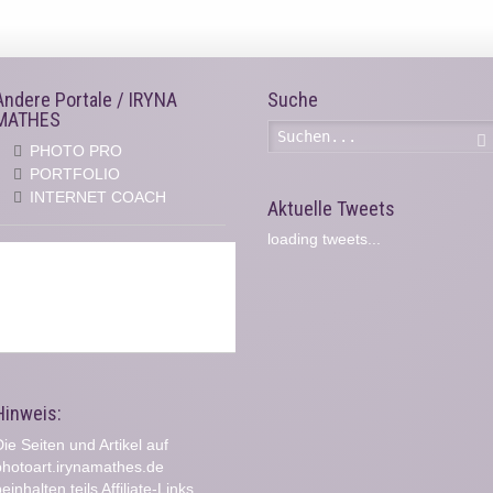
Andere Portale / IRYNA
Suche
MATHES
PHOTO PRO
PORTFOLIO
INTERNET COACH
Aktuelle Tweets
loading tweets...
Hinweis:
ie Seiten und Artikel auf
photoart.irynamathes.de
einhalten teils Affiliate-Links.