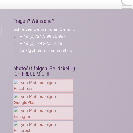
Fragen? Wünsche?
Schreiben Sie mir, rufen Sie mich an...
Suche
+ 49 (0)7247/ 98 71 957
+ 49 (0)179 220 52 46
look@photoart.irynamathes.de
photoArt folgen. Sei dabei :-)
ICH FREUE MICH!