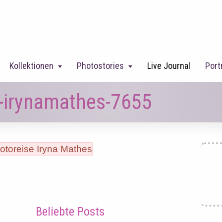
Kollektionen
Photostories
Live Journal
Port
o-irynamathes-7655
Beliebte Posts