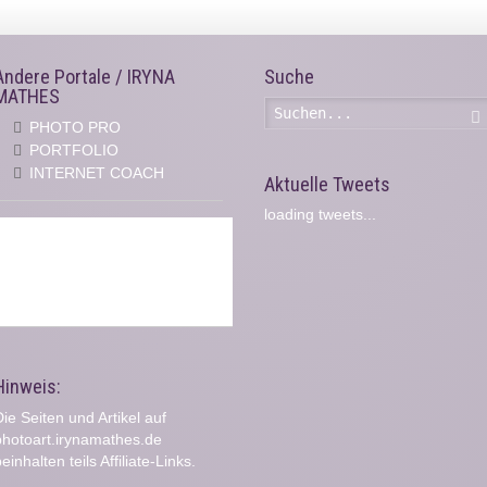
Andere Portale / IRYNA
Suche
MATHES
PHOTO PRO
PORTFOLIO
INTERNET COACH
Aktuelle Tweets
loading tweets...
Hinweis:
ie Seiten und Artikel auf
photoart.irynamathes.de
einhalten teils Affiliate-Links.