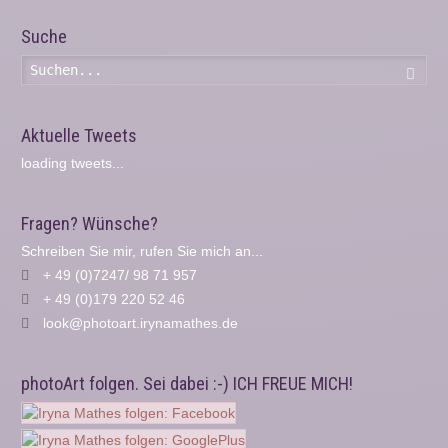
Suche
Such
Aktuelle Tweets
loading tweets...
Fragen? Wünsche?
Schreiben Sie mir, rufen Sie mich an...
+ 49 (0)7247/ 98 71 957
+ 49 (0)179 220 52 46
look@photoart.irynamathes.de
photoArt folgen. Sei dabei :-) ICH FREUE MICH!