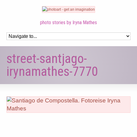
photo stories by Iryna Mathes
street-santjago-
irynamathes-7770