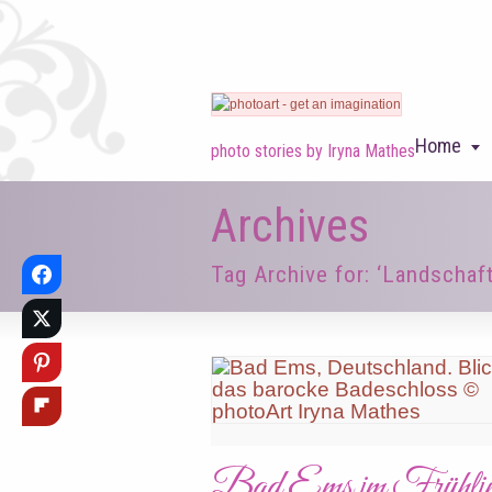
Home
photo stories by Iryna Mathes
Archives
Tag Archive for: ‘Landschaft
Bad Ems im Frühli