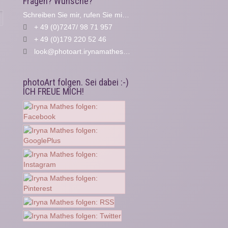
Fragen? Wünsche?
Schreiben Sie mir, rufen Sie mich an...
Suche
+ 49 (0)7247/ 98 71 957
+ 49 (0)179 220 52 46
look@photoart.irynamathes.de
photoArt folgen. Sei dabei :-)
ICH FREUE MICH!