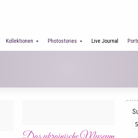
Kollektionen
Photostories
Live Journal
Port
S
Das ukrainische Museum