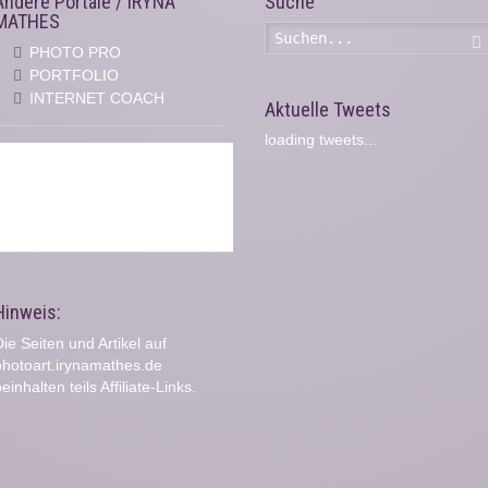
Andere Portale / IRYNA
Suche
MATHES
PHOTO PRO
PORTFOLIO
INTERNET COACH
Aktuelle Tweets
loading tweets...
Hinweis:
ie Seiten und Artikel auf
photoart.irynamathes.de
einhalten teils Affiliate-Links.