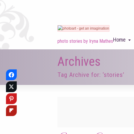
Home
photo stories by Iryna Mathes
Archives
Tag Archive for: ‘stories’