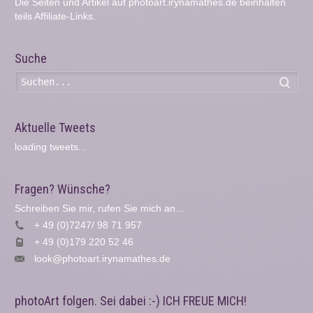
Die Seiten und Artikel auf photoart.irynamathes.de beinhalten
teils Affiliate-Links.
Suche
Such
Aktuelle Tweets
loading tweets...
Fragen? Wünsche?
Schreiben Sie mir, rufen Sie mich an...
+ 49 (0)7247/ 98 71 957
+ 49 (0)179 220 52 46
look@photoart.irynamathes.de
photoArt folgen. Sei dabei :-) ICH FREUE MICH!