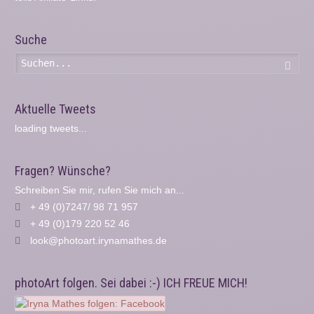
Suche
Such
Aktuelle Tweets
loading tweets...
Fragen? Wünsche?
Schreiben Sie mir, rufen Sie mich an...
+ 49 (0)7247/ 98 71 957
+ 49 (0)179 220 52 46
look@photoart.irynamathes.de
photoArt folgen. Sei dabei :-) ICH FREUE MICH!