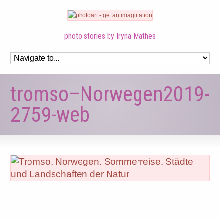
photo stories by Iryna Mathes
tromso–Norwegen2019-
2759-web