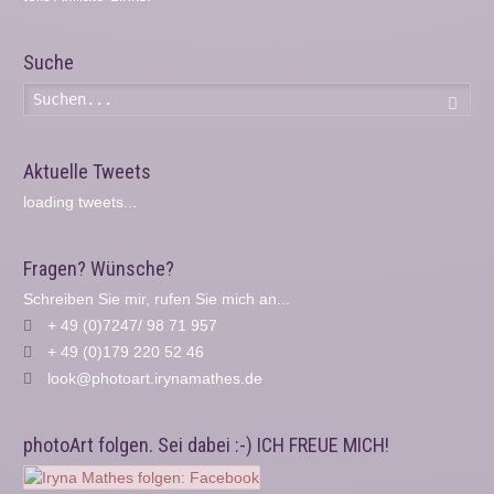
Suche
Such
Aktuelle Tweets
loading tweets...
Fragen? Wünsche?
Schreiben Sie mir, rufen Sie mich an...
+ 49 (0)7247/ 98 71 957
+ 49 (0)179 220 52 46
look@photoart.irynamathes.de
photoArt folgen. Sei dabei :-) ICH FREUE MICH!