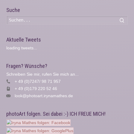
Suche
Such
Aktuelle Tweets
loading tweets...
Fragen? Wünsche?
Schreiben Sie mir, rufen Sie mich an...
+ 49 (0)7247/ 98 71 957
+ 49 (0)179 220 52 46
look@photoart.irynamathes.de
photoArt folgen. Sei dabei :-) ICH FREUE MICH!