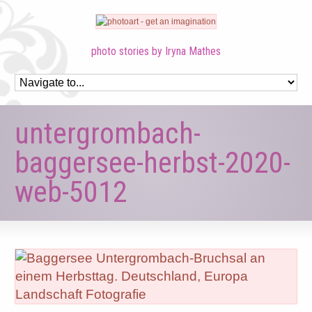
photo stories by Iryna Mathes
untergrombach-
baggersee-herbst-2020-
web-5012