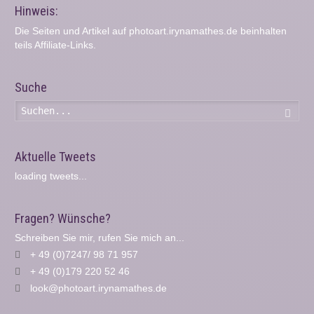
Hinweis:
Die Seiten und Artikel auf photoart.irynamathes.de beinhalten
teils Affiliate-Links.
Suche
Such
Aktuelle Tweets
loading tweets...
Fragen? Wünsche?
Schreiben Sie mir, rufen Sie mich an...
+ 49 (0)7247/ 98 71 957
+ 49 (0)179 220 52 46
look@photoart.irynamathes.de