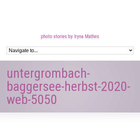
photo stories by Iryna Mathes
untergrombach-
baggersee-herbst-2020-
web-5050