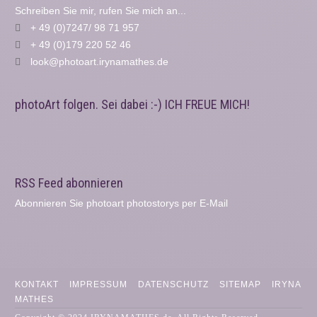
Schreiben Sie mir, rufen Sie mich an...
+ 49 (0)7247/ 98 71 957
+ 49 (0)179 220 52 46
look@photoart.irynamathes.de
photoArt folgen. Sei dabei :-) ICH FREUE MICH!
RSS Feed abonnieren
Abonnieren Sie photoart photostorys per E-Mail
KONTAKT
IMPRESSUM
DATENSCHUTZ
SITEMAP
IRYNA
MATHES