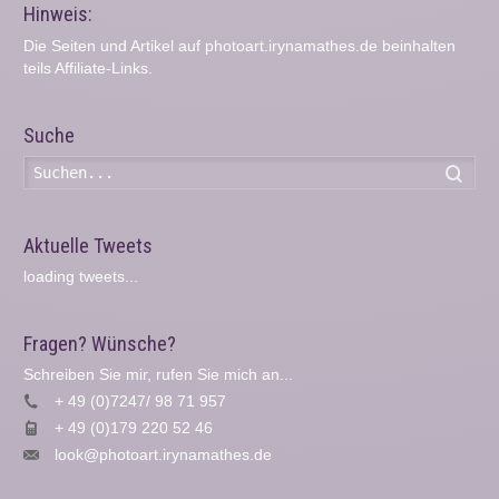
Hinweis:
Die Seiten und Artikel auf photoart.irynamathes.de beinhalten
teils Affiliate-Links.
Suche
Such
Aktuelle Tweets
loading tweets...
Fragen? Wünsche?
Schreiben Sie mir, rufen Sie mich an...
+ 49 (0)7247/ 98 71 957
+ 49 (0)179 220 52 46
look@photoart.irynamathes.de