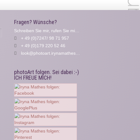
Fragen? Wünsche?
Schreiben Sie mir, rufen Sie mich an...
Suche
+ 49 (0)7247/ 98 71 957
+ 49 (0)179 220 52 46
look@photoart.irynamathes.de
photoArt folgen. Sei dabei :-)
ICH FREUE MICH!