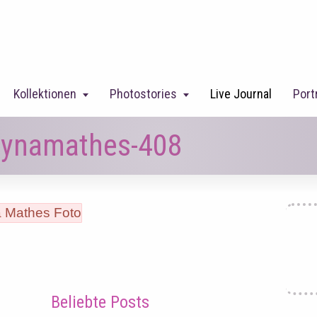
Kollektionen
Photostories
Live Journal
Port
-irynamathes-408
Beliebte Posts