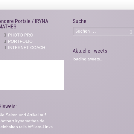
Andere Portale / IRYNA
Suche
MATHES
PHOTO PRO
PORTFOLIO
INTERNET COACH
Aktuelle Tweets
loading tweets...
Hinweis:
ie Seiten und Artikel auf
photoart.irynamathes.de
einhalten teils Affiliate-Links.