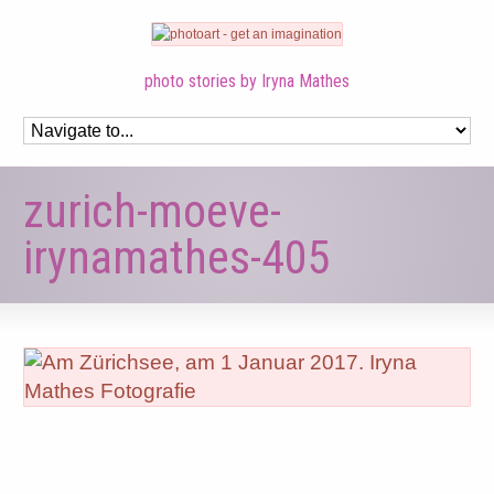
photo stories by Iryna Mathes
zurich-moeve-
irynamathes-405