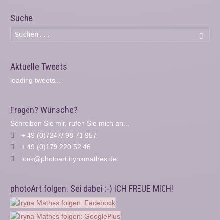
Suche
Such
Aktuelle Tweets
loading tweets...
Fragen? Wünsche?
Schreiben Sie mir, rufen Sie mich an...
+ 49 (0)7247/ 98 71 957
+ 49 (0)179 220 52 46
look@photoart.irynamathes.de
photoArt folgen. Sei dabei :-) ICH FREUE MICH!