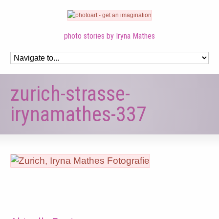
photo stories by Iryna Mathes
zurich-strasse-
irynamathes-337