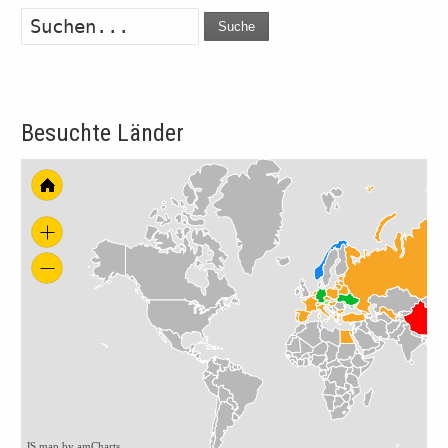
Suche
Besuchte Länder
JS map by amCharts