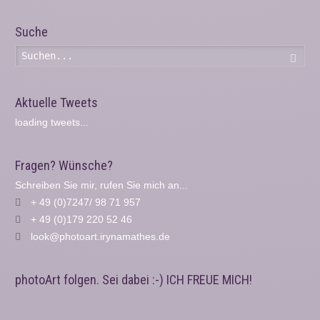
Suche
Such
Aktuelle Tweets
loading tweets...
Fragen? Wünsche?
Schreiben Sie mir, rufen Sie mich an...
+ 49 (0)7247/ 98 71 957
+ 49 (0)179 220 52 46
look@photoart.irynamathes.de
photoArt folgen. Sei dabei :-) ICH FREUE MICH!